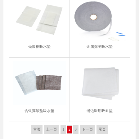
壳聚糖吸水垫
金属探测吸水垫
含银藻酸盐吸水垫
缝边医用吸血垫
首页
上一页
1
2
3
下一页
尾页