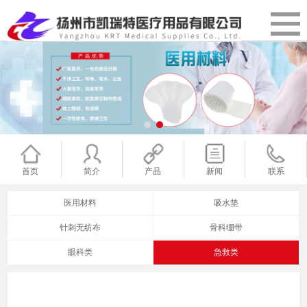
首页
简介
产品
新闻
联系
医用材料
吸水垫
针刺无纺布
骨科绷带
眼科类
急救类