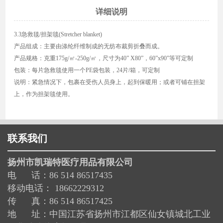
详细说明
3.3急救毯/担架毯(Stretcher blanket)
产品组成：主要由涤纶纤维制成的无纺布裁剪折叠而成。
产品规格：克重175g/㎡-250g/㎡，尺寸为40” X80”，60”x90”等可定制
包装：每片急救毯使用一个PE袋包装，24片/箱，可定制
说明：紧急情况下，包裹在受伤人员身上，起到保暖用；或者可铺在担架
上，作为担架毯使用。
联系我们
扬州市凯瑞特医疗用品有限公司
电 话：86 514 86517435
移动电话： 18662229312
传 真：86 514 86517425
地 址：中国江苏省扬州市江都区仙女镇城北工业