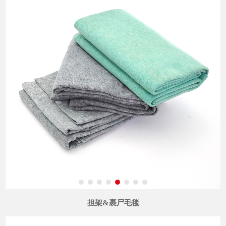
担架&裹尸毛毯