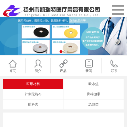
首页
简介
产品
新闻
联系
医用材料
吸水垫
针刺无纺布
骨科绷带
眼科类
急救类