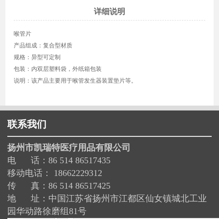
详细说明
喉管片
产品组成：复合型材质
规格：异型可定制
包装：内双层塑料袋，外纸箱包装
说明：该产品主要用于喉管发生器装置垫片等。
联系我们
扬州市凯瑞特医疗用品有限公司
电 话：86 514 86517435
移动电话： 18662229312
传 真：86 514 86517425
地 址：中国江苏省扬州市江都区仙女镇城北工业
园华动路徐磨组81号