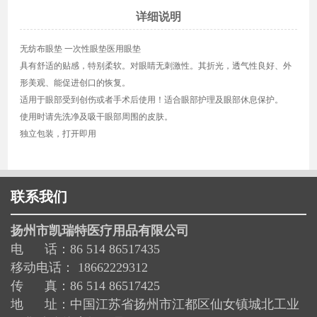
详细说明
无纺布眼垫 一次性眼垫医用眼垫
具有舒适的贴感，特别柔软。对眼睛无刺激性。其折光，透气性良好、外
形美观、能促进创口的恢复。
适用于眼部受到创伤或者手术后使用！适合眼部护理及眼部休息保护。
使用时请先洗净及吸干眼部周围的皮肤。
独立包装，打开即用
联系我们
扬州市凯瑞特医疗用品有限公司
电 话：86 514 86517435
移动电话： 18662229312
传 真：86 514 86517425
地 址：中国江苏省扬州市江都区仙女镇城北工业