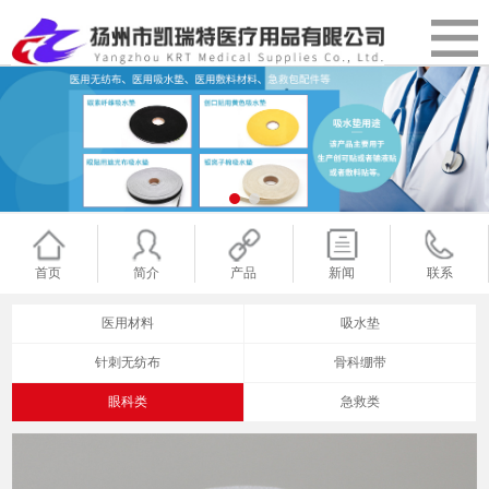
首页
简介
产品
新闻
联系
医用材料
吸水垫
针刺无纺布
骨科绷带
眼科类
急救类