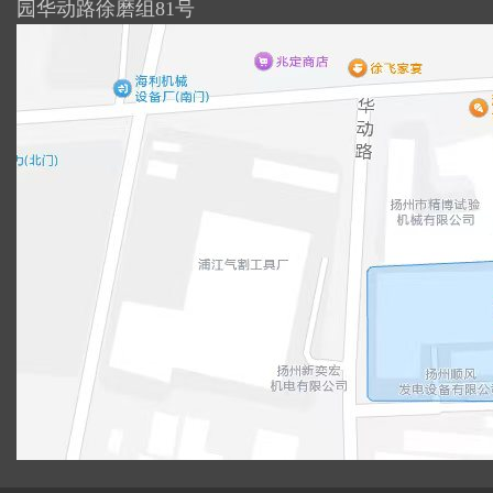
园华动路徐磨组81号