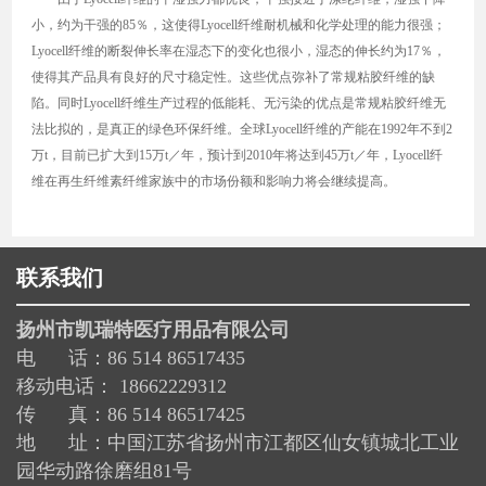
小，约为干强的85％，这使得Lyocell纤维耐机械和化学处理的能力很强；
Lyocell纤维的断裂伸长率在湿态下的变化也很小，湿态的伸长约为17％，
使得其产品具有良好的尺寸稳定性。这些优点弥补了常规粘胶纤维的缺
陷。同时Lyocell纤维生产过程的低能耗、无污染的优点是常规粘胶纤维无
法比拟的，是真正的绿色环保纤维。全球Lyocell纤维的产能在1992年不到2
万t，目前已扩大到15万t／年，预计到2010年将达到45万t／年，Lyocell纤
维在再生纤维素纤维家族中的市场份额和影响力将会继续提高。
联系我们
扬州市凯瑞特医疗用品有限公司
电 话：86 514 86517435
移动电话： 18662229312
传 真：86 514 86517425
地 址：中国江苏省扬州市江都区仙女镇城北工业
园华动路徐磨组81号