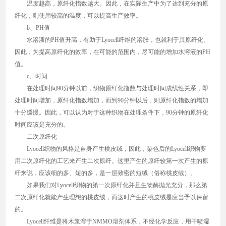
温度越高，原纤化指数越大。因此，在实际生产中为了达到充分的原
纤化，则使用较高的温度，可以提高生产效率。
b、PH值
水溶液的PH值升高，有助于Lyocell纤维的溶胀，也就利于其原纤化。
因此，为提高原纤化的效率，在可能的范围内，尽可能的增加水溶液的PH
值。
c、时间
在处理时间90分钟以前，织物原纤化指数与处理时间成线性关系，即
处理时间增加，原纤化指数增加，而到90分钟以后，则原纤化指数的增加
十分缓慢。因此，可以认为对于这种织物在处理条件下，90分钟的原纤化
时间应该是充分的。
二次原纤化
Lyocell织物的风格是自身产生桃皮绒，因此，染色后的Lyocell织物要
用二次原纤化的工艺来产生二次原纤。这里产生的原纤较第一次产生的原
纤来说，应该细的多、短的多，是一层致密的短绒（俗称桃皮绒）。
如果我们对Lyocell织物的第一次原纤化并且生物酶抛光充分，那么第
二次原纤化就能产生理想的桃皮绒，而这时产生的桃皮绒是应当予以保留
的。
Lyocell纤维是将木浆溶于NMMO溶剂体系，不经化学反应，用干喷湿