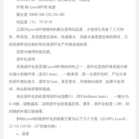
纤维 棉 Lyocell纤维 粘胶
聚合度 10000 500-550 250-300
结晶度（%） 70 50 30
正因为Lyocell纤维独特的聚合度和结晶度，才使得它具备了三大特
性，即高强，其强度接近涤纶；快速吸水，其吸水速度接近棉的两倍，它
的回潮率也比棉好和自身原纤化产生桃皮绒效果。
其部分物理性能见图。
原纤化原理
容易原纤化是普通Lyocell纤维的特性之一，原纤化是指纤维表面分裂
出细小的微纤维（直径1-4um）。一般来讲，第一次原纤化时，产生出来
的原纤都比较大，通常在1mm，甚至更长，并能缠结成球，如果不处理
掉，则会影响穿着和观感。
表征原纤化的程度用原纤化指数F.I.（即Fibrillation Index），一般分为
0-10级，级数越高，说明原纤化程度越厉害。通常，原纤化程度＞2时，则
织物的外观已较难看。
影响Lyocell织物原纤化的因素主要为以下几个方面（以100% Lyocell，
21×16 110×60，63″织物为例）：
a、温度