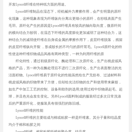
开发Lyocell纤维在特种纸方面的用途。
Lyocell纤维制品在湿态下，经机械外力摩擦作用，会产生明显的原纤
化现象，这种现象表现为纤维纵向分离出更细小的原纤，在纱线表面产生
毛羽。原纤化产生的原因是Lyocell纤维具有较高的轴向取向度，微原纤间
的横向结合力较弱，在湿态下纤维的高度膨化更加减弱了这种结合力，这
种结合力的减弱使纤维在自身或金属的摩擦作用下，皮层纤维脱落 ，残留
的皮层纤维纵向开裂 ，形成较长的不均匀的原纤茸毛。Lyocell原纤化的特
性使这种纤维织物成品风格有两种类型，一种为利用纤维的原
纤化特性，通过初级原纤化、酶处理和二次原纤化，生产出桃皮绒风
格的产品，另一种为在酶处理后不进行二次原纤化，生产出表面整洁的光
洁面积物。Lyocell纤维易于原纤化的性能虽然给生产无纺布、过滤材料和
桃皮绒风格的织物带来了方便，但却给光洁织物的生产和使用带来麻烦，
如生产中加工工艺的控制、设备和助剂的选用;使用过程中织物易起毛、起
球，并且色光会发生变化。另外Lyocell面料制成的服装经过多次日常洗涤
后的严重原纤化，使服装具有很强烈的陈旧感。
Lyocell纤维的性能
Lyocell纤维的主要组成与棉或粘胶一样是纤维素。其分子量和结晶度
均介于棉和粘胶之间
Lyocell纤维、棉和粘胶纤维的聚合度、结晶度