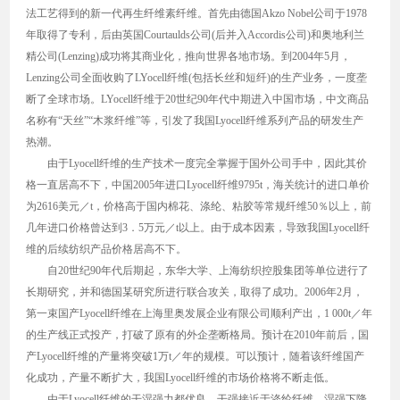
法工艺得到的新一代再生纤维素纤维。首先由德国Akzo Nobel公司于1978
年取得了专利，后由英国Courtaulds公司(后并入Accordis公司)和奥地利兰
精公司(Lenzing)成功将其商业化，推向世界各地市场。到2004年5月，
Lenzing公司全面收购了LYocell纤维(包括长丝和短纤)的生产业务，一度垄
断了全球市场。LYocell纤维于20世纪90年代中期进入中国市场，中文商品
名称有“天丝”“木浆纤维”等，引发了我国Lyocell纤维系列产品的研发生产
热潮。
由于Lyocell纤维的生产技术一度完全掌握于国外公司手中，因此其价
格一直居高不下，中国2005年进口Lyocell纤维9795t，海关统计的进口单价
为2616美元／t，价格高于国内棉花、涤纶、粘胶等常规纤维50％以上，前
几年进口价格曾达到3．5万元／t以上。由于成本因素，导致我国Lyocell纤
维的后续纺织产品价格居高不下。
自20世纪90年代后期起，东华大学、上海纺织控股集团等单位进行了
长期研究，并和德国某研究所进行联合攻关，取得了成功。2006年2月，
第一束国产Lyocell纤维在上海里奥发展企业有限公司顺利产出，1 000t／年
的生产线正式投产，打破了原有的外企垄断格局。预计在2010年前后，国
产Lyocell纤维的产量将突破1万t／年的规模。可以预计，随着该纤维国产
化成功，产量不断扩大，我国Lyocell纤维的市场价格将不断走低。
由于Lyocell纤维的干湿强力都优良，干强接近于涤纶纤维，湿强下降